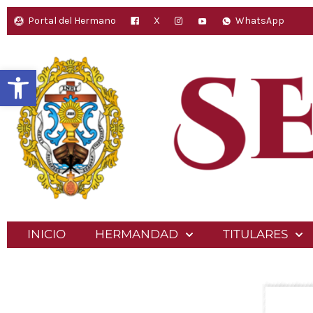
Ir
Portal del Hermano
X
WhatsApp
al
contenido
Abrir barra de herramientas
INICIO
HERMANDAD
TITULARES