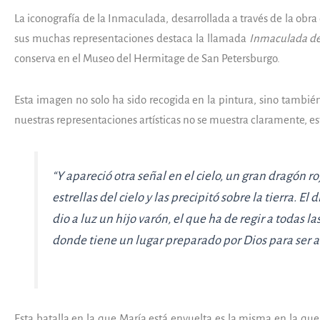
La iconografía de la Inmaculada, desarrollada a través de la o
sus muchas representaciones destaca la llamada
Inmaculada de
conserva en el Museo del Hermitage de San Petersburgo.
Esta imagen no solo ha sido recogida en la pintura, sino también
nuestras representaciones artísticas no se muestra claramente, e
“Y apareció otra señal en el cielo, un gran dragón ro
estrellas del cielo y las precipitó sobre la tierra. 
dio a luz un hijo varón, el que ha de regir a todas l
donde tiene un lugar preparado por Dios para ser al
Esta batalla en la que María está envuelta es la misma en la que