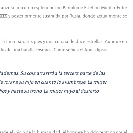
lcanzó su máximo esplendor con Bartolomé Esteban Murillo. Entre
lo XIX y posteriormente sustraída por Rusia, donde actualmente se
n la luna bajo sus pies y una corona de doce estrellas. Aunque en
dio de una batalla cósmica. Como señala el Apocalipsis:
iademas. Su cola arrastró a la tercera parte de las
a devorar a su hijo en cuanto lo alumbrase. La mujer
Dios y hasta su trono. La mujer huyó al desierto,
Desde el inicio de la humanidad, el hombre ha sido tentado por el