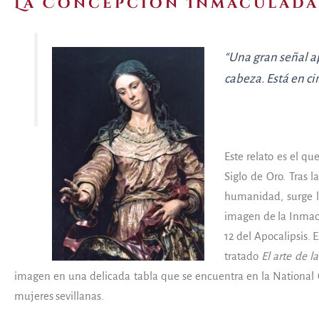
La Concepción Inmaculada 
“Una gran señal ap
cabeza. Está en cin
Este relato es el qu
Siglo de Oro. Tras 
humanidad, surge l
imagen de la Inmacu
12 del Apocalipsis. 
tratado
El arte de l
imagen en una delicada tabla que se encuentra en la National Ga
mujeres sevillanas.