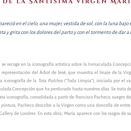
de la Santísima Virgen Mar
areció en el cielo, una mujer, vestida de sol, con la luna bajo 
ta y grita con los dolores del parto y con el tormento de dar a l
e se recoge en la iconografía artística sobre la Inmaculada Concepc
la representación del Árbol de Jesé, que muestra el linaje de la Vi
a iconografía de la
Tota Pulchra
(“Toda Limpia”), iniciada por el v
lada Concepción que ha perdurado hasta nuestros días. Se trata de 
Esta iconografía, consolidada a partir de Francisco Pacheco, suegro d
a pintura
, Pacheco describe a la Virgen como una doncella de entre 
llery de Londres. En esta obra, María aparece con los rasgos de su 