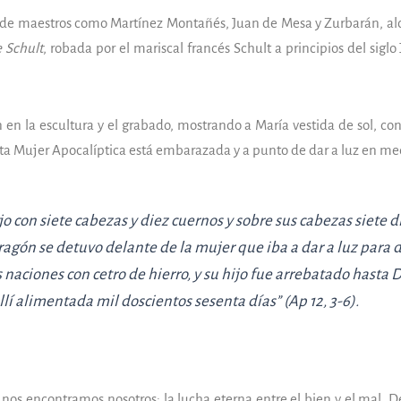
bra de maestros como Martínez Montañés, Juan de Mesa y Zurbarán, a
 Schult
, robada por el mariscal francés Schult a principios del sig
 en la escultura y el grabado, mostrando a María vestida de sol, co
sta Mujer Apocalíptica está embarazada y a punto de dar a luz en me
jo con siete cabezas y diez cuernos y sobre sus cabezas siete d
El dragón se detuvo delante de la mujer que iba a dar a luz par
as naciones con cetro de hierro, y su hijo fue arrebatado hasta 
lí alimentada mil doscientos sesenta días” (Ap 12, 3-6).
 nos encontramos nosotros: la lucha eterna entre el bien y el mal. 