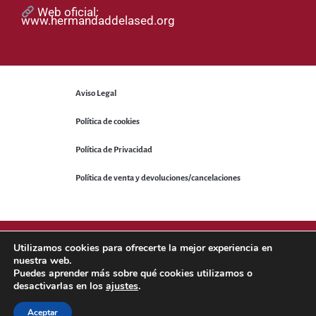
Web oficial:
www.hermandaddelased.org
Aviso Legal
Política de cookies
Política de Privacidad
Política de venta y devoluciones/cancelaciones
© 2025 Hermandad de la Sed. Todos los derechos reservados.
Utilizamos cookies para ofrecerte la mejor experiencia en
nuestra web.
Puedes aprender más sobre qué cookies utilizamos o
Sitio web desarrollado por
NetNerman
– Gestión Integral de
desactivarlas en los
ajustes
.
Hermandades y Cofradías.
Aceptar