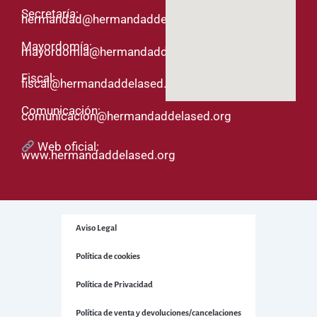
Secretaría:
hermandad@hermandaddelased.org
Mayordomía:
mayordomia@hermandaddelased.org
Fiscal:
fiscal@hermandaddelased.org
Comunicación:
comunicacion@hermandaddelased.org
Web oficial:
www.hermandaddelased.org
Aviso Legal
Política de cookies
Política de Privacidad
Política de venta y devoluciones/cancelaciones