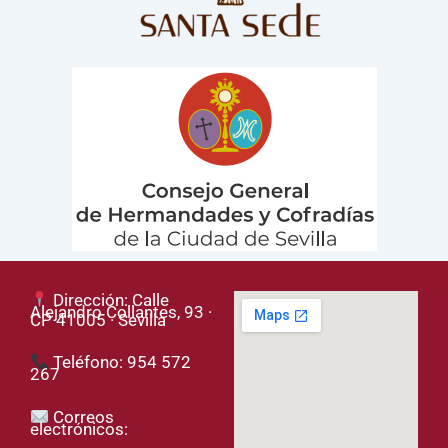
Dirección: Calle
Alejandro Collantes, 93 ·
CP 41005 · Sevilla
Teléfono: 954 572
267
Correos
electrónicos: