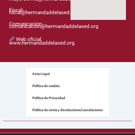
Fiscal:
fiscal@hermandaddelased.org
Comunicación:
comunicacion@hermandaddelased.org
Web oficial:
www.hermandaddelased.org
Aviso Legal
Política de cookies
Política de Privacidad
Política de venta y devoluciones/cancelaciones