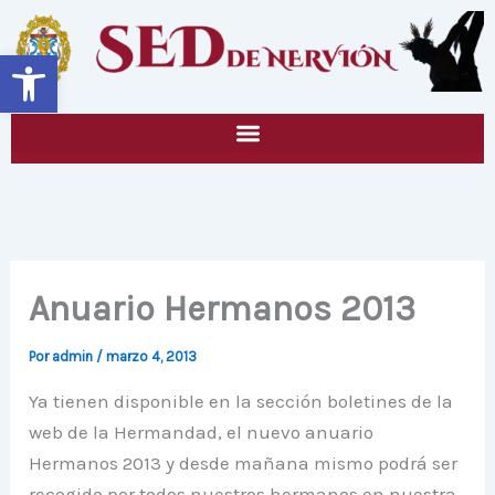
Ir
al
Abrir barra de herramientas
contenido
Anuario Hermanos 2013
Por
admin
/
marzo 4, 2013
Ya tienen disponible en la sección boletines de la
web de la Hermandad, el nuevo anuario
Hermanos 2013 y desde mañana mismo podrá ser
recogido por todos nuestros hermanos en nuestra