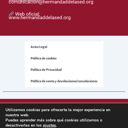
comunicacion@hermandaddelased.org
Web oficial:
www.hermandaddelased.org
Aviso Legal
Política de cookies
Política de Privacidad
Política de venta y devoluciones/cancelaciones
© 2025 Hermandad de la Sed. Todos los derechos reservados.
Utilizamos cookies para ofrecerte la mejor experiencia en
nuestra web.
Puedes aprender más sobre qué cookies utilizamos o
Sitio web desarrollado por
NetNerman
– Gestión Integral de
desactivarlas en los
ajustes
.