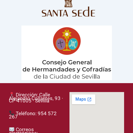
Dirección: Calle
Alejandro Collantes, 93 ·
CP 41005 · Sevilla
Teléfono: 954 572
267
Correos