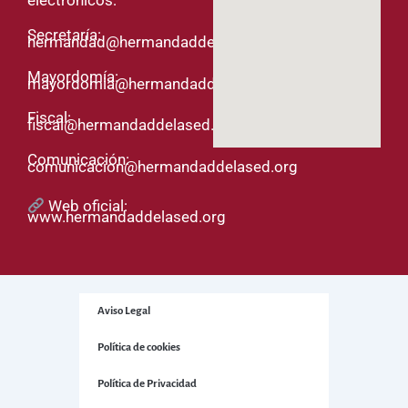
electrónicos:
Secretaría:
hermandad@hermandaddelased.org
Mayordomía:
mayordomia@hermandaddelased.org
Fiscal:
fiscal@hermandaddelased.org
Comunicación:
comunicacion@hermandaddelased.org
Web oficial:
www.hermandaddelased.org
Aviso Legal
Política de cookies
Política de Privacidad