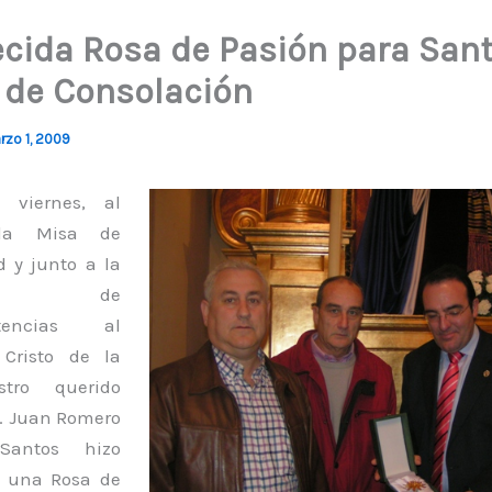
cida Rosa de Pasión para San
 de Consolación
rzo 1, 2009
 viernes, al
r la Misa de
 y junto a la
ción de
encias al
 Cristo de la
stro querido
. Juan Romero
antos hizo
e una Rosa de