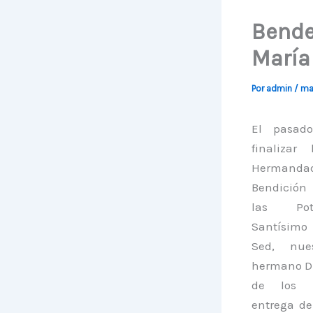
Bende
María
Por
admin
/
ma
El pasado
finaliza
Hermandad
Bendi
las Pot
Santísimo
Sed, nue
hermano D
de los S
entrega d