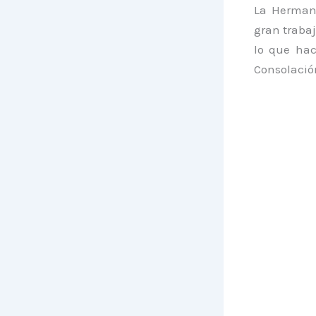
La Hermand
gran traba
lo que hac
Consolación