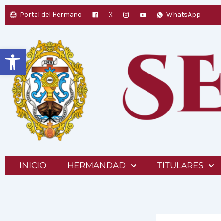
Ir
Portal del Hermano
X
WhatsApp
al
contenido
Abrir barra de herramientas
INICIO
HERMANDAD
TITULARES