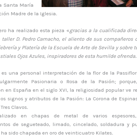
a Santa María
ión Madre de la Iglesia.
o ha realizado esta pieza «
gracias a la cualificada dir
 taller D. Pedro Camacho, el aliento de sus compañeros 
ebrería y Platería de la Escuela de Arte de Sevilla y sobre 
stiales Ojos Azules, inspiradores de esta humilde ofrenda.
 es una personal interpretación de la flor de la Passiflo
ulgarmente Pasionaria o Rosa de la Pasión; porque
n en España en el siglo XVI, la religiosidad popular ve 
ios signos y atributos de la Pasión: La Corona de Espina
 Tres Clavos.
lizado en chapas de metal de varios espesores
ntos de segueteado, limado, cincelado, soldadura y p
ha sido chapada en oro de veinticuatro Kilates.