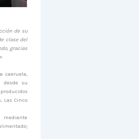
ección de su
de clase del
todo, gracias
»
ra caeruela,
, desde su
reproducidos
s, Las Cinco
, mediante
ulimentado;