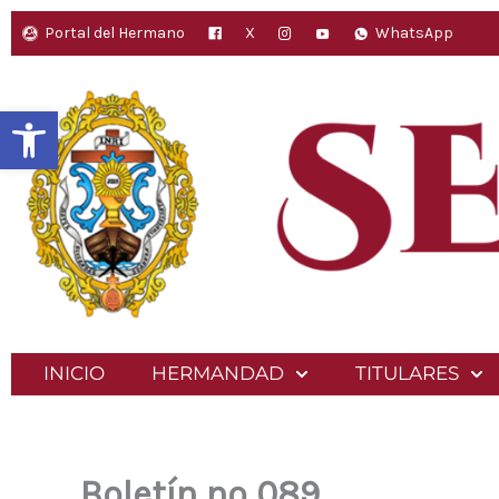
Ir
Portal del Hermano
X
WhatsApp
al
contenido
Abrir barra de herramientas
INICIO
HERMANDAD
TITULARES
Boletín nº 089