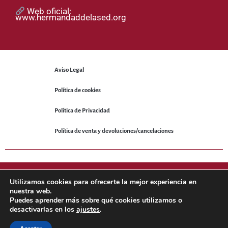
Web oficial:
www.hermandaddelased.org
Aviso Legal
Política de cookies
Política de Privacidad
Política de venta y devoluciones/cancelaciones
© 2025 Hermandad de la Sed. Todos los derechos reservados.
Utilizamos cookies para ofrecerte la mejor experiencia en
nuestra web.
Puedes aprender más sobre qué cookies utilizamos o
Sitio web desarrollado por
NetNerman
– Gestión Integral de
desactivarlas en los
ajustes
.
Hermandades y Cofradías.