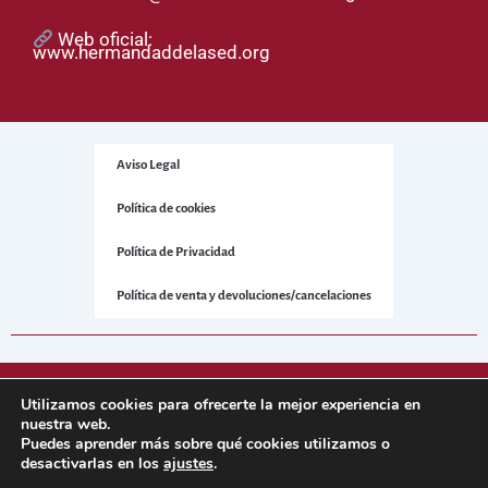
Web oficial:
www.hermandaddelased.org
Aviso Legal
Política de cookies
Política de Privacidad
Política de venta y devoluciones/cancelaciones
© 2025 Hermandad de la Sed. Todos los derechos reservados.
Utilizamos cookies para ofrecerte la mejor experiencia en
nuestra web.
Puedes aprender más sobre qué cookies utilizamos o
Sitio web desarrollado por
NetNerman
– Gestión Integral de
desactivarlas en los
ajustes
.
Hermandades y Cofradías.