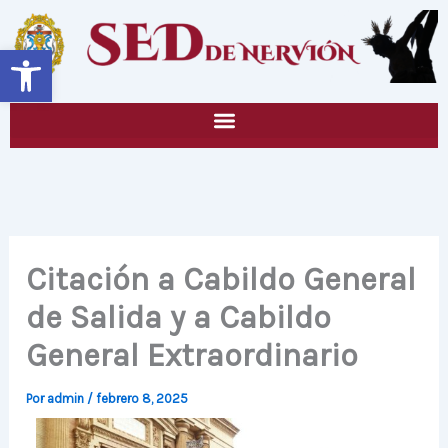
Ir
al
Abrir barra de herramientas
contenido
Citación a Cabildo General
de Salida y a Cabildo
General Extraordinario
Por
admin
/
febrero 8, 2025