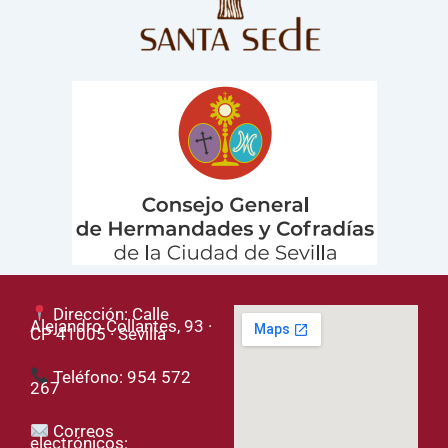
Dirección: Calle
Alejandro Collantes, 93 ·
CP 41005 · Sevilla
Teléfono: 954 572
267
Correos
electrónicos: