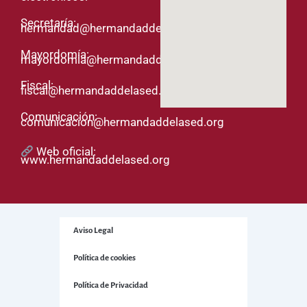
Secretaría:
hermandad@hermandaddelased.org
Mayordomía:
mayordomia@hermandaddelased.org
Fiscal:
fiscal@hermandaddelased.org
Comunicación:
comunicacion@hermandaddelased.org
Web oficial:
www.hermandaddelased.org
Aviso Legal
Política de cookies
Política de Privacidad