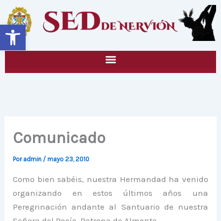
Ir
al
Abrir barra de herramientas
contenido
Comunicado
Por
admin
/
mayo 23, 2010
Como bien sabéis, nuestra Hermandad ha venido
organizando en estos últimos años una
Peregrinación andante al Santuario de nuestra
Señora del Rocío, Patrona de Almonte.