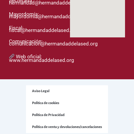
Secretaría:
hermandad@hermandaddelased.org
Mayordomía:
mayordomia@hermandaddelased.org
Fiscal:
fiscal@hermandaddelased.org
Comunicación:
comunicacion@hermandaddelased.org
Web oficial:
www.hermandaddelased.org
Aviso Legal
Política de cookies
Política de Privacidad
Política de venta y devoluciones/cancelaciones