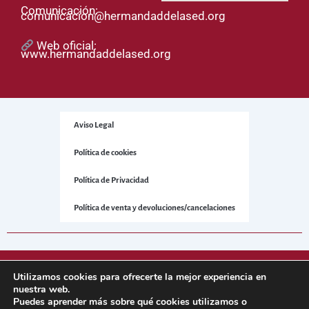
Comunicación:
comunicacion@hermandaddelased.org
Web oficial:
www.hermandaddelased.org
Aviso Legal
Política de cookies
Política de Privacidad
Política de venta y devoluciones/cancelaciones
© 2025 Hermandad de la Sed. Todos los derechos reservados.
Utilizamos cookies para ofrecerte la mejor experiencia en
nuestra web.
Puedes aprender más sobre qué cookies utilizamos o
Sitio web desarrollado por
NetNerman
– Gestión Integral de