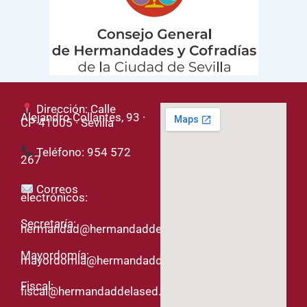
Dirección: Calle
Alejandro Collantes, 93 ·
CP 41005 · Sevilla
Teléfono: 954 572
267
Correos
electrónicos:
Secretaría:
hermandad@hermandaddelased.org
Mayordomía:
mayordomia@hermandaddelased.org
Fiscal:
fiscal@hermandaddelased.org