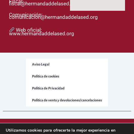
Fiscal:
fiscal@hermandaddelased.org
Comunicación:
comunicacion@hermandaddelased.org
Web oficial:
www.hermandaddelased.org
Aviso Legal
Política de cookies
Política de Privacidad
Política de venta y devoluciones/cancelaciones
© 2025 Hermandad de la Sed. Todos los derechos reservados.
Utilizamos cookies para ofrecerte la mejor experiencia en