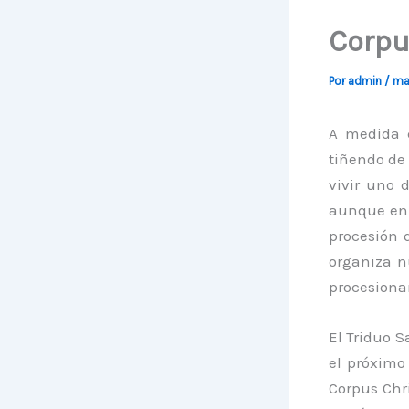
Corpu
Por
admin
/
ma
A medida q
tiñendo de 
vivir uno 
aunque en 
procesión 
organiza n
procesionar
El Triduo 
el próximo
Corpus Chri