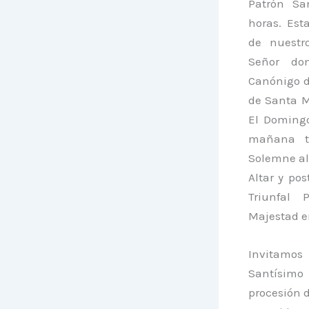
Patrón Sa
horas. Est
de nuestr
Señor do
Canónigo d
de Santa M
El Domingo
mañana t
Solemne al
Altar y po
Triunfal 
Majestad en
Invitamos
Santísimo
procesión d