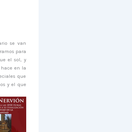
ario se van
paramos para
e el sol, y
 hace en la
eciales que
os y el que