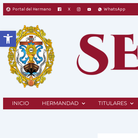
Ir
Portal del Hermano
X
WhatsApp
al
contenido
Abrir barra de herramientas
INICIO
HERMANDAD
TITULARES