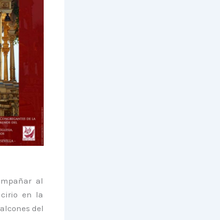
ompañar al
irio en la
balcones del