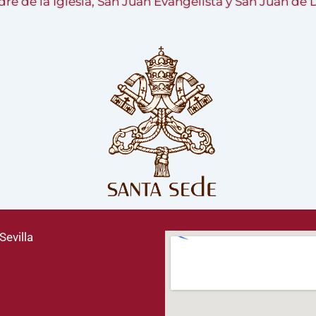
re de la Iglesia, San Juan Evangelista y San Juan de 
Sevilla