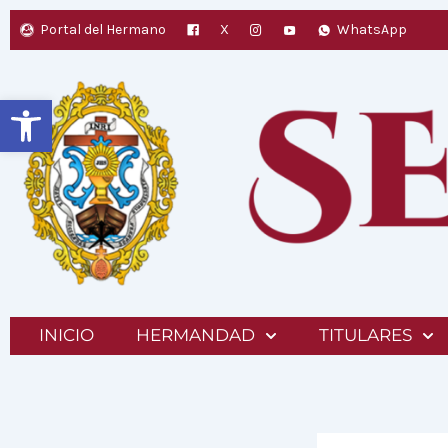
Ir
Portal del Hermano
X
WhatsApp
al
contenido
Abrir barra de herramientas
INICIO
HERMANDAD
TITULARES