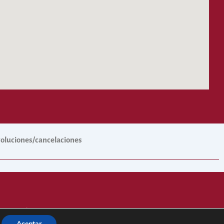
evoluciones/cancelaciones
 Cofradías.
Aceptar