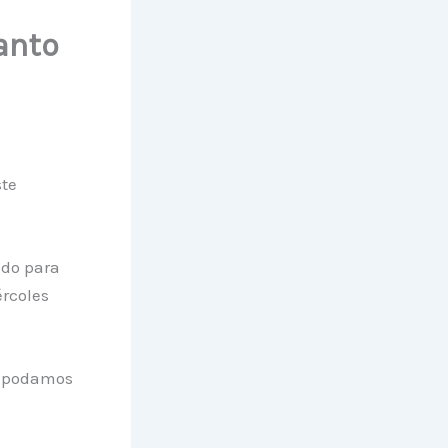
anto
ste
ido para
rcoles
as podamos