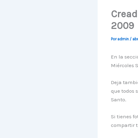
Cread
2009
Por
admin
/
abr
En la secci
Miércoles 
Deja tambi
que todos 
Santo.
Si tienes f
compartir 