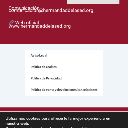
Comunicación:
comunicacion@hermandaddelased.org
Web oficial:
www.hermandaddelased.org
Aviso Legal
Política de cookies
Política de Privacidad
Política de venta y devoluciones/cancelaciones
© 2025 Hermandad de la Sed. Todos los derechos reservados.
Utilizamos cookies para ofrecerte la mejor experiencia en
nuestra web.