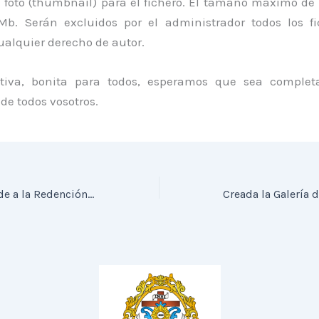
 foto (thumbnail) para el fichero. El tamaño máximo de l
b. Serán excluidos por el administrador todos los f
ualquier derecho de autor.
ativa, bonita para todos, esperamos que sea comple
de todos vosotros.
La Hermandad cede a la Redención el Paso del Stmo. Cristo de la Sed