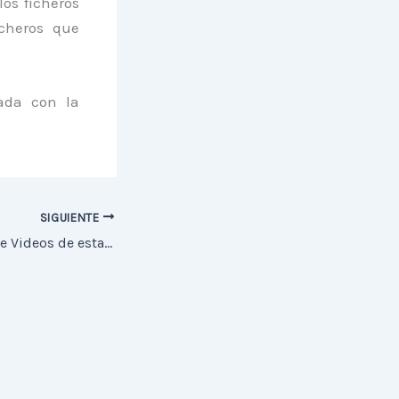
os ficheros
icheros que
tada con la
SIGUIENTE
Creada la Galería de Videos de esta Web