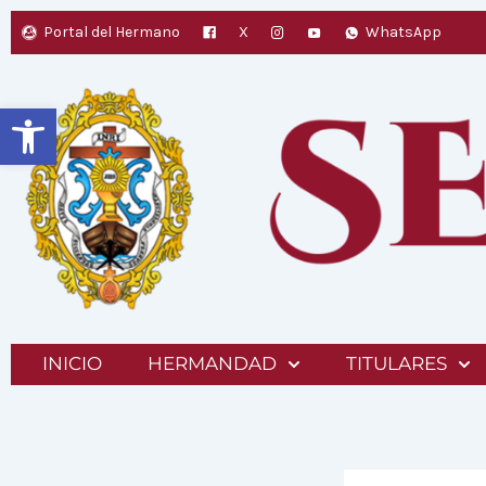
Ir
Portal del Hermano
X
WhatsApp
al
contenido
Abrir barra de herramientas
INICIO
HERMANDAD
TITULARES