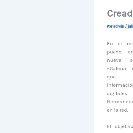
Cread
Por
admin
/
jul
En el me
puede en
nueva s
«Galería 
que r
informació
digitale
Hermandad
en la red.
El objetiv