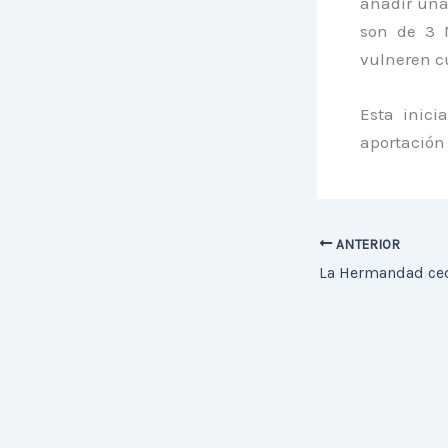
añadir una
son de 3 M
vulneren c
Esta inici
aportación 
ANTERIOR