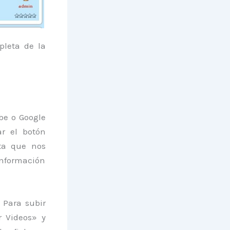
pleta de la
ube o Google
ar el botón
ta que nos
información
.
Para subir
r Videos» y