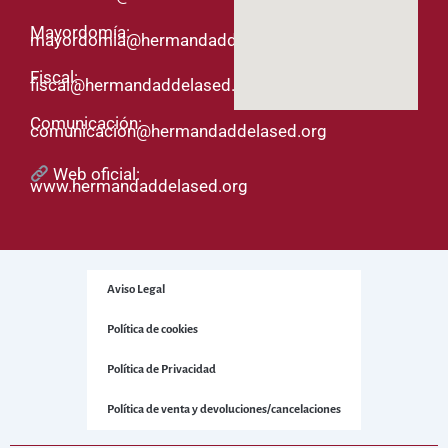
Mayordomía:
mayordomia@hermandaddelased.org
Fiscal:
fiscal@hermandaddelased.org
Comunicación:
comunicacion@hermandaddelased.org
Web oficial:
www.hermandaddelased.org
Aviso Legal
Política de cookies
Política de Privacidad
Política de venta y devoluciones/cancelaciones