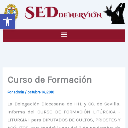
Ir
al
Abrir barra de herramientas
contenido
Curso de Formación
Por
admin
/
octubre 14, 2010
La Delegación Diocesana de HH. y CC. de Sevilla,
informa del CURSO DE FORMACIÓN LITÚRGICA –
LITURGIA I para DIPUTADOS DE CULTOS, PRIOSTES Y
ACÓLITOS, que tendrá lugar del 3 de noviembre de