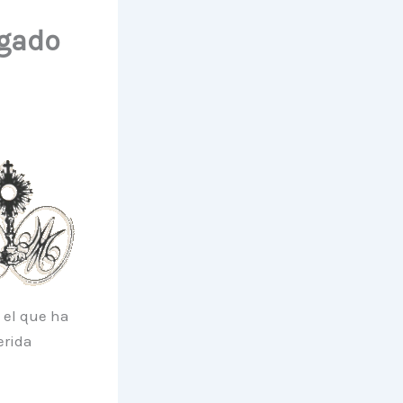
egado
 el que ha
erida