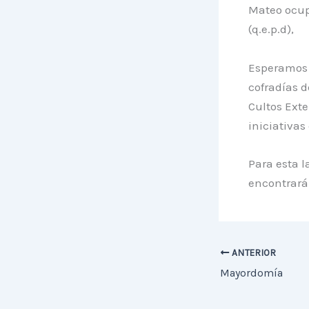
Mateo ocupa
(q.e.p.d),
Esperamos q
cofradías d
Cultos Ext
iniciativas
Para esta l
encontrará 
ANTERIOR
Mayordomía