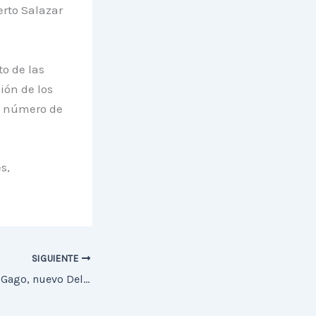
erto Salazar
o de las
ión de los
n número de
s,
SIGUIENTE
D. Mateo González Gago, nuevo Delegado del Miércoles Santo