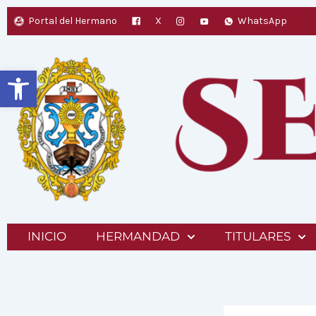
Ir
Portal del Hermano
X
WhatsApp
al
contenido
Abrir barra de herramientas
INICIO
HERMANDAD
TITULARES