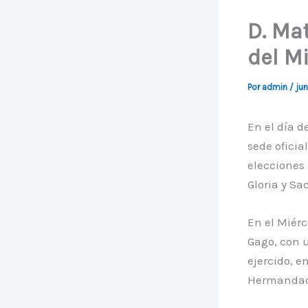
D. Ma
del M
Por
admin
/
jun
En el día d
sede oficia
elecciones
Gloria y Sa
En el Miérc
Gago, con u
ejercido, e
Hermandad