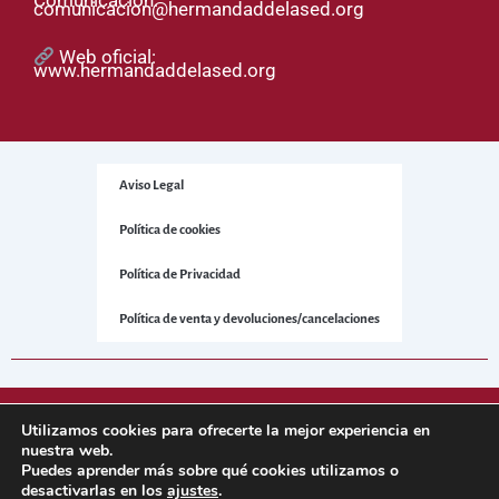
Comunicación:
comunicacion@hermandaddelased.org
Web oficial:
www.hermandaddelased.org
Aviso Legal
Política de cookies
Política de Privacidad
Política de venta y devoluciones/cancelaciones
© 2025 Hermandad de la Sed. Todos los derechos reservados.
Utilizamos cookies para ofrecerte la mejor experiencia en
nuestra web.
Puedes aprender más sobre qué cookies utilizamos o
Sitio web desarrollado por
NetNerman
– Gestión Integral de
desactivarlas en los
ajustes
.