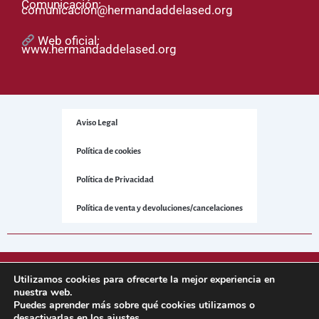
Comunicación:
comunicacion@hermandaddelased.org
Web oficial:
www.hermandaddelased.org
Aviso Legal
Política de cookies
Política de Privacidad
Política de venta y devoluciones/cancelaciones
© 2025 Hermandad de la Sed. Todos los derechos reservados.
Utilizamos cookies para ofrecerte la mejor experiencia en
nuestra web.
Puedes aprender más sobre qué cookies utilizamos o
Sitio web desarrollado por
NetNerman
– Gestión Integral de
desactivarlas en los
ajustes
.