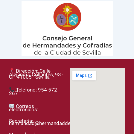
Dirección: Calle
Alejandro Collantes, 93 ·
CP 41005 · Sevilla
Teléfono: 954 572
267
Correos
electrónicos:
Secretaría:
hermandad@hermandaddelased.org