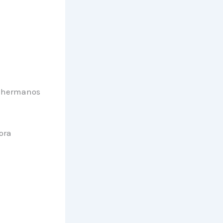
o hermanos
ora