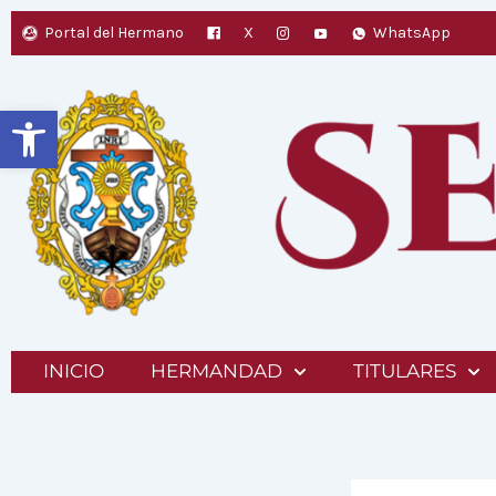
Ir
Portal del Hermano
X
WhatsApp
al
contenido
Abrir barra de herramientas
INICIO
HERMANDAD
TITULARES