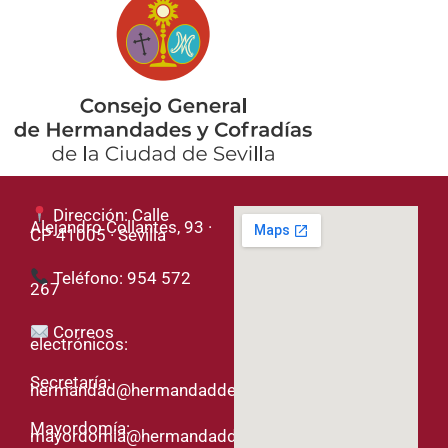
Dirección: Calle
Alejandro Collantes, 93 ·
CP 41005 · Sevilla
Teléfono: 954 572
267
Correos
electrónicos:
Secretaría:
hermandad@hermandaddelased.org
Mayordomía:
mayordomia@hermandaddelased.org