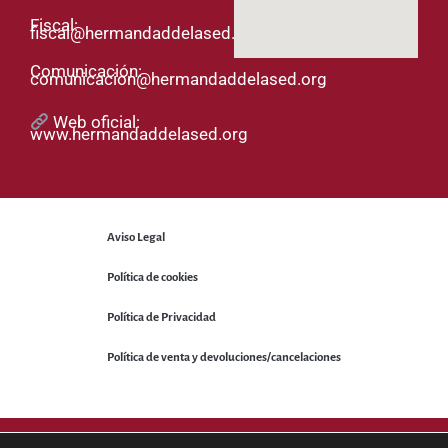
Fiscal:
fiscal@hermandaddelased.org
Comunicación:
comunicacion@hermandaddelased.org
Web oficial:
www.hermandaddelased.org
Aviso Legal
Política de cookies
Política de Privacidad
Política de venta y devoluciones/cancelaciones
© 2025 Hermandad de la Sed. Todos los derechos reservados.