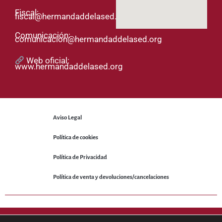
Fiscal:
fiscal@hermandaddelased.org
Comunicación:
comunicacion@hermandaddelased.org
Web oficial:
www.hermandaddelased.org
Aviso Legal
Política de cookies
Política de Privacidad
Política de venta y devoluciones/cancelaciones
© 2025 Hermandad de la Sed. Todos los derechos reservados.