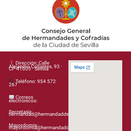
Dirección: Calle
Alejandro Collantes, 93 ·
CP 41005 · Sevilla
Teléfono: 954 572
267
Correos
electrónicos:
Secretaría:
hermandad@hermandaddelased.org
Mayordomía:
mayordomia@hermandaddelased.org