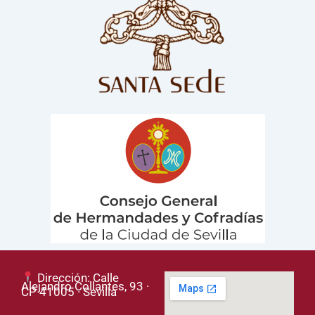
Dirección: Calle
Alejandro Collantes, 93 ·
CP 41005 · Sevilla