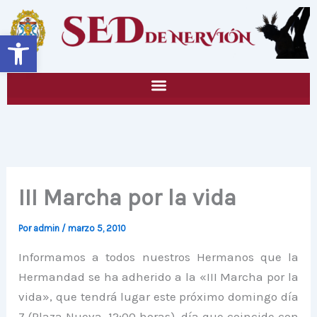
Ir
al
Abrir barra de herramientas
contenido
III Marcha por la vida
Por
admin
/
marzo 5, 2010
Informamos a todos nuestros Hermanos que la
Hermandad se ha adherido a la «III Marcha por la
vida», que tendrá lugar este próximo domingo día
7 (Plaza Nueva, 12:00 horas), día que coincide con