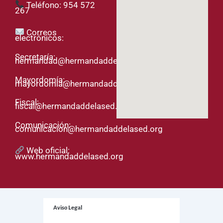
Teléfono: 954 572
267
Correos
electrónicos:
Secretaría:
hermandad@hermandaddelased.org
Mayordomía:
mayordomia@hermandaddelased.org
Fiscal:
fiscal@hermandaddelased.org
Comunicación:
comunicacion@hermandaddelased.org
Web oficial:
www.hermandaddelased.org
Aviso Legal