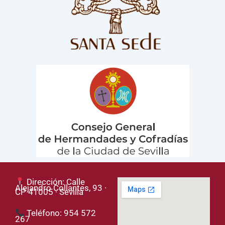
Dirección: Calle
Alejandro Collantes, 93 ·
CP 41005 · Sevilla
Teléfono: 954 572
267