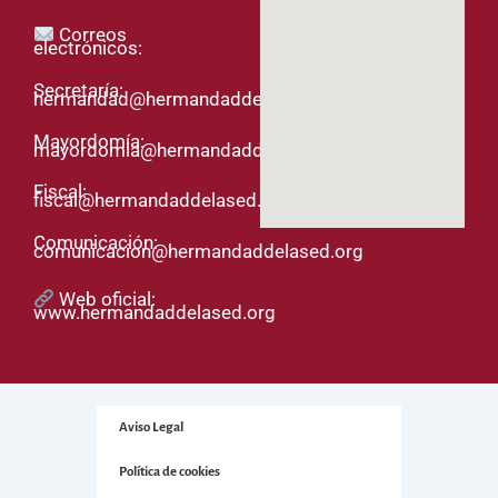
Correos
electrónicos:
Secretaría:
hermandad@hermandaddelased.org
Mayordomía:
mayordomia@hermandaddelased.org
Fiscal:
fiscal@hermandaddelased.org
Comunicación:
comunicacion@hermandaddelased.org
Web oficial:
www.hermandaddelased.org
Aviso Legal
Política de cookies