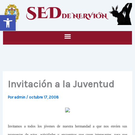
Ir
al
Abrir barra de herramientas
contenido
Invitación a la Juventud
Por
admin
/
octubre 17, 2008
Invitamos a todos los jóvenes de nuestra hermandad a que nos envíen sus
propuestas de actos, actividades y encuentros que crean interesantes, para que