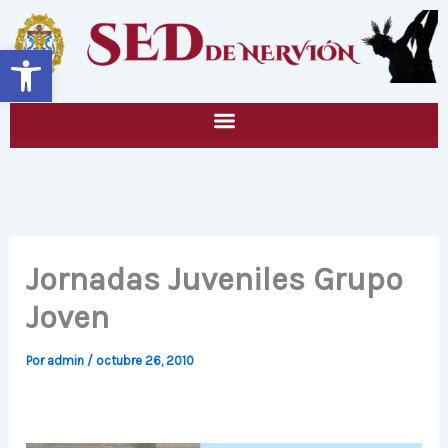
Ir
al
Abrir barra de herramientas
contenido
Jornadas Juveniles Grupo
Joven
Por
admin
/
octubre 26, 2010