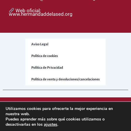
Web oficial:
www.hermandaddelased.org
Aviso Legal
Política de cookies
Política de Privacidad
Política de venta y devoluciones/cancelaciones
© 2025 Hermandad de la Sed. Todos los derechos reservados.
Utilizamos cookies para ofrecerte la mejor experiencia en
nuestra web.
Puedes aprender más sobre qué cookies utilizamos o
Sitio web desarrollado por
NetNerman
– Gestión Integral de
desactivarlas en los
ajustes
.
Hermandades y Cofradías.