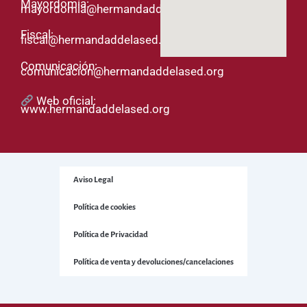
Mayordomía:
mayordomia@hermandaddelased.org
Fiscal:
fiscal@hermandaddelased.org
Comunicación:
comunicacion@hermandaddelased.org
Web oficial:
www.hermandaddelased.org
Aviso Legal
Política de cookies
Política de Privacidad
Política de venta y devoluciones/cancelaciones