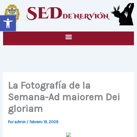
Ir
al
Abrir barra de herramientas
contenido
La Fotografía de la
Semana-Ad maiorem Dei
gloriam
Por
admin
/
febrero 19, 2009