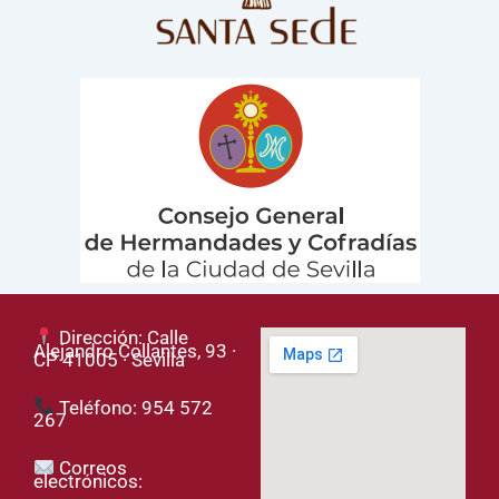
Dirección: Calle
Alejandro Collantes, 93 ·
CP 41005 · Sevilla
Teléfono: 954 572
267
Correos
electrónicos: