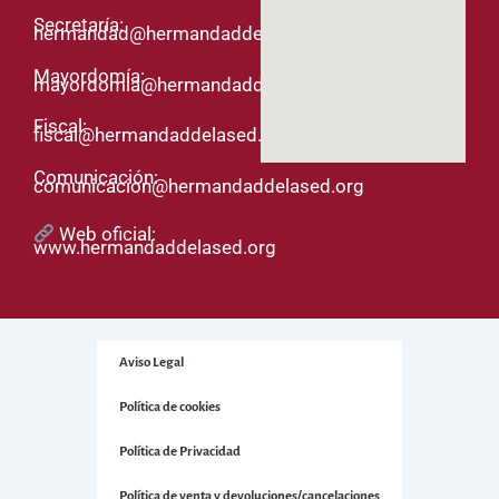
Secretaría:
hermandad@hermandaddelased.org
Mayordomía:
mayordomia@hermandaddelased.org
Fiscal:
fiscal@hermandaddelased.org
Comunicación:
comunicacion@hermandaddelased.org
Web oficial:
www.hermandaddelased.org
Aviso Legal
Política de cookies
Política de Privacidad
Política de venta y devoluciones/cancelaciones