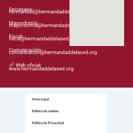
Secretaría:
hermandad@hermandaddelased.org
Mayordomía:
mayordomia@hermandaddelased.org
Fiscal:
fiscal@hermandaddelased.org
Comunicación:
comunicacion@hermandaddelased.org
Web oficial:
www.hermandaddelased.org
Aviso Legal
Política de cookies
Política de Privacidad