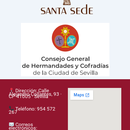
Dirección: Calle
Alejandro Collantes, 93 ·
CP 41005 · Sevilla
Teléfono: 954 572
267
Correos
electrónicos: