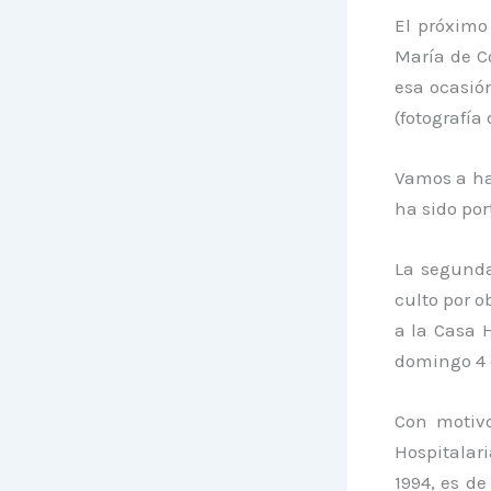
El próximo
María de C
esa ocasión
(fotografía
Vamos a ha
ha sido po
La segunda 
culto por o
a la Casa 
domingo 4 
Con motiv
Hospitalar
1994, es d