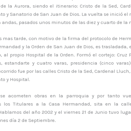
de la Aurora, siendo el itinerario: Cristo de la Sed, Car
o y Sanatorio de San Juan de Dios. La vuelta se inició el
 andas, pasados unos minutos de las diez y cuarto de la 
s mas tarde, con motivo de la firma del protocolo de He
rmandad y la Orden de San Juan de Dios, es trasladada, 
 al propio Hospital de la Orden. Formó el cortejo: Cruz 
s, estandarte y cuatro varas, presidencia (cinco varas)
ecorrido fue por las calles Cristo de la Sed, Cardenal Lluch
o y Hospital.
se acometen obras en la parroquia y por tanto vue
s los Titulares a la Casa Hermandad, sita en la call
Hablamos del año 2002 y el viernes 21 de Junio tuvo lugar
unes día 2 de Septiembre.