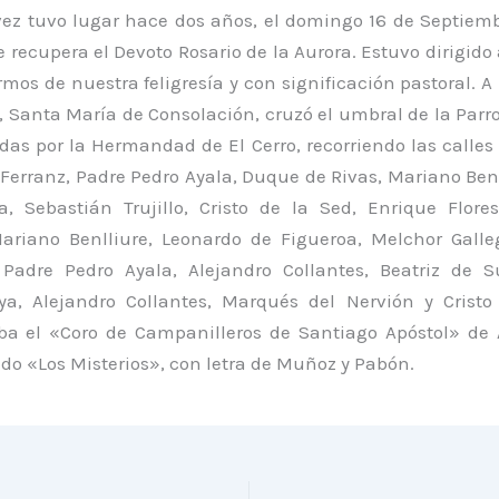
vez tuvo lugar hace dos años, el domingo 16 de Septiem
 recupera el Devoto Rosario de la Aurora. Estuvo dirigido
rmos de nuestra feligresía y con significación pastoral. A
 Santa María de Consolación, cruzó el umbral de la Parro
as por la Hermandad de El Cerro, recorriendo las calles 
Ferranz, Padre Pedro Ayala, Duque de Rivas, Mariano Ben
, Sebastián Trujillo, Cristo de la Sed, Enrique Flores
ariano Benlliure, Leonardo de Figueroa, Melchor Galle
 Padre Pedro Ayala, Alejandro Collantes, Beatriz de S
ya, Alejandro Collantes, Marqués del Nervión y Cristo
 el «Coro de Campanilleros de Santiago Apóstol» de 
do «Los Misterios», con letra de Muñoz y Pabón.