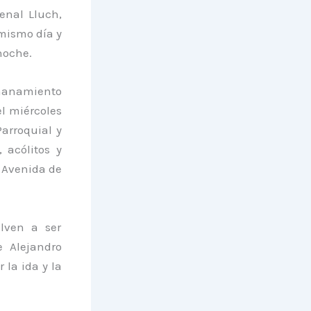
denal Lluch,
 mismo día y
noche.
rmanamiento
el miércoles
Parroquial y
, acólitos y
, Avenida de
lven a ser
e Alejandro
 la ida y la