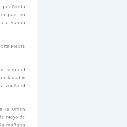
s que Santa
rroquia, en
de la Aurora
ndita Madre
el cierre al
 trasladados
a vuelta el
a la Orden
 de Mayo de
e la mañana