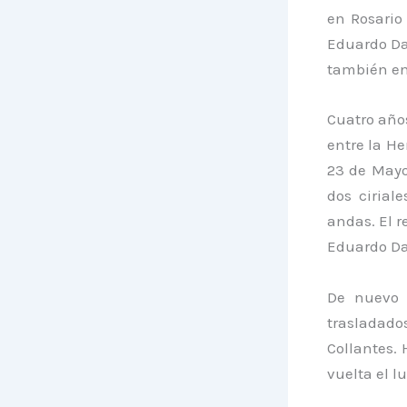
en Rosario 
Eduardo Dat
también en
Cuatro año
entre la He
23 de Mayo,
dos ciriale
andas. El r
Eduardo Dat
De nuevo 
trasladado
Collantes. 
vuelta el l