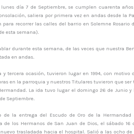
 lunes día 7 de Septiembre, se cumplen cuarenta año
onsolación, saliera por primera vez en andas desde la Pa
 para recorrer las calles del barrio en Solemne Rosario 
 de esta semana).
blar durante esta semana, de las veces que nuestra Be
rtada en andas.
y tercera ocasión, tuvieron lugar en 1994, con motivo d
bras en la parroquia y nuestros Titulares tuvieron que ser
Hermandad. La ida tuvo lugar el domingo 26 de Junio y l
de Septiembre.
o de la entrega del Escudo de Oro de la Hermandad 
ia de los Hermanos de San Juan de Dios, el sábado 16
e nuevo trasladada hacia el hospital. Salió a las ocho d