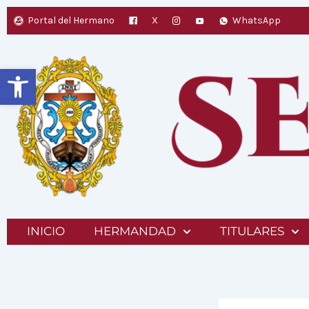
Ir
Portal del Hermano
X
WhatsApp
al
contenido
Abrir barra de herramientas
INICIO
HERMANDAD
TITULARES