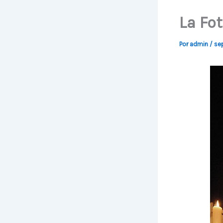
La Fo
Por
admin
/
se