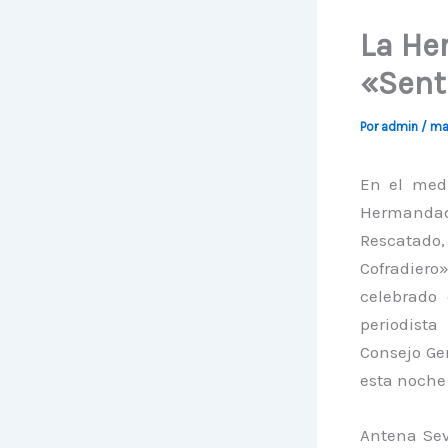
La He
«Sent
Por
admin
/
ma
En el med
Hermandad
Rescatado,
Cofradiero»
celebrado
periodista
Consejo Ge
esta noche 
Antena Sev