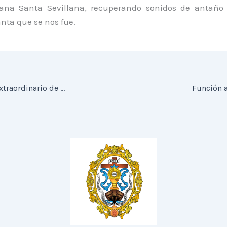
ana Santa Sevillana, recuperando sonidos de antaño 
ta que se nos fue.
Hoy Besamanos Extraordinario de Nuestro Padre Jesús Cautivo y Rescatado
Función a