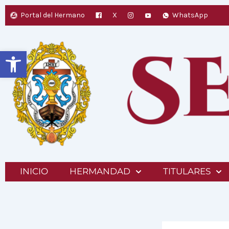
Ir
Portal del Hermano
X
WhatsApp
al
contenido
Abrir barra de herramientas
INICIO
HERMANDAD
TITULARES