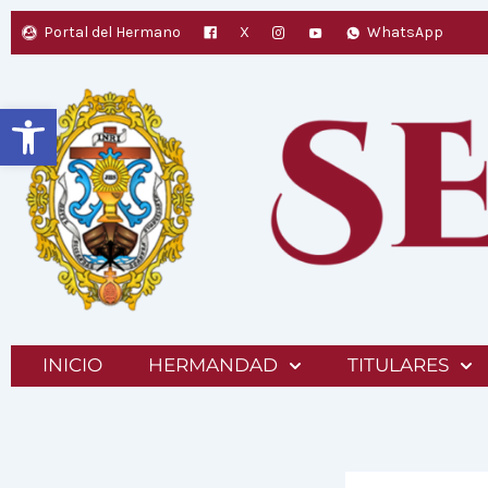
Ir
Portal del Hermano
X
WhatsApp
al
contenido
Abrir barra de herramientas
INICIO
HERMANDAD
TITULARES