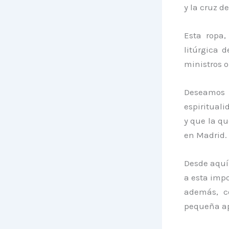
y la cruz d
Esta ropa,
litúrgica d
ministros 
Deseamos 
espiritual
y que la qu
en Madrid.
Desde aquí
a esta impo
además, c
pequeña ap