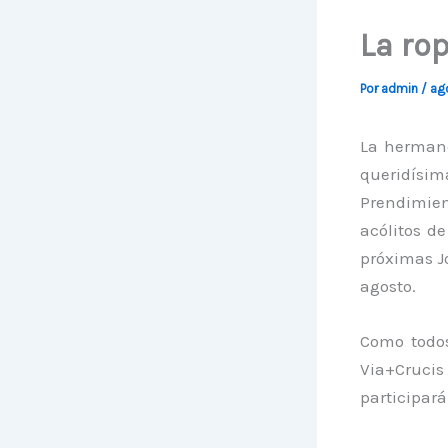
La rop
Por
admin
/
ago
La hermand
queridísi
Prendimien
acólitos d
próximas Jo
agosto.
Como todos
Via+Crucis
participará