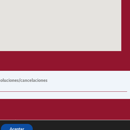
evoluciones/cancelaciones
 Cofradías.
Aceptar