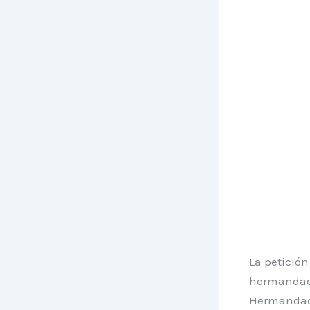
La petició
hermandad
Hermandad.