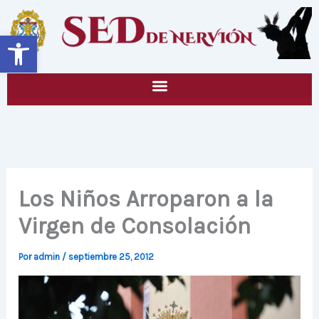
Ir
al
Abrir barra de herramientas
contenido
Los Niños Arroparon a la
Virgen de Consolación
Por
admin
/
septiembre 25, 2012