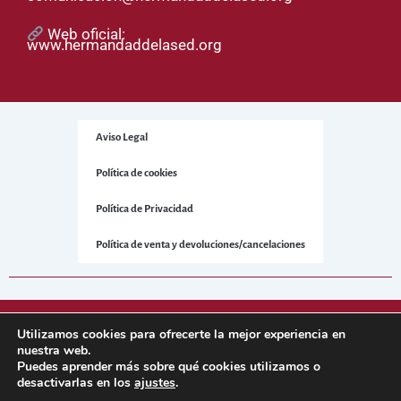
Web oficial:
www.hermandaddelased.org
Aviso Legal
Política de cookies
Política de Privacidad
Política de venta y devoluciones/cancelaciones
© 2025 Hermandad de la Sed. Todos los derechos reservados.
Utilizamos cookies para ofrecerte la mejor experiencia en
nuestra web.
Puedes aprender más sobre qué cookies utilizamos o
Sitio web desarrollado por
NetNerman
– Gestión Integral de
desactivarlas en los
ajustes
.
Hermandades y Cofradías.