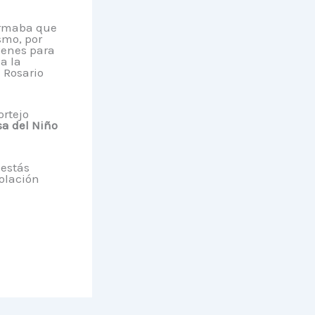
firmaba que
smo, por
venes para
a la
 Rosario
ortejo
sa del Niño
 estás
solación