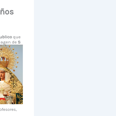
iños
ublico
que
magen de
S
ofesores,