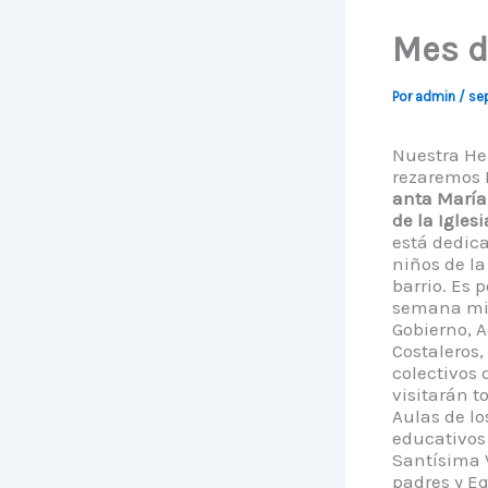
Mes de
Por
admin
/
sep
Nuestra H
rezaremos 
anta María
de la Iglesi
está dedic
niños de l
barrio. Es 
semana mie
Gobierno, A
Costaleros
colectivos 
visitarán t
Aulas de lo
educativos 
Santísima V
padres y Eq