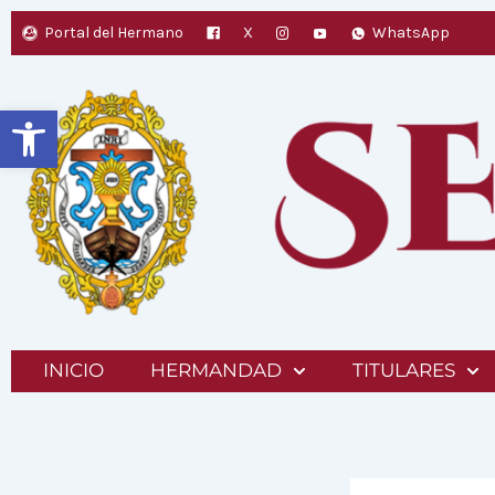
Ir
Portal del Hermano
X
WhatsApp
al
contenido
Abrir barra de herramientas
INICIO
HERMANDAD
TITULARES