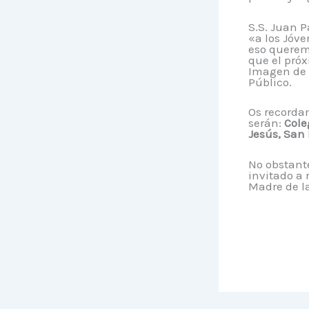
S.S. Juan P
«a los Jóve
eso querem
que el próx
Imagen de 
Público.
Os recordam
serán:
Cole
Jesús, San
No obstante
invitado a 
Madre de la