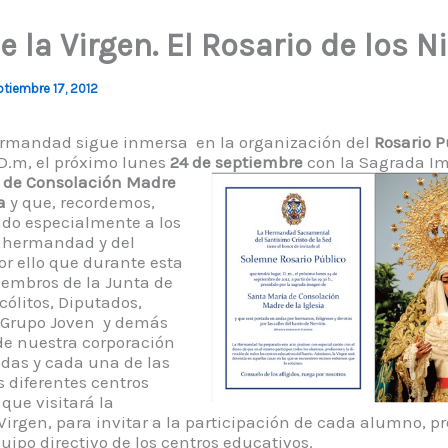
 la Virgen. El Rosario de los N
tiembre 17, 2012
ermandad sigue inmersa
en la organización del
Rosario P
D.m, el próximo lunes
24 de septiembre
con la Sagrada I
 de Consolación Madre
a
y que, recordemos,
ado especialmente a los
a hermandad y del
por ello que durante esta
mbros de la Junta de
cólitos, Diputados,
, Grupo Joven y demás
de nuestra corporación
odas y cada una de las
s diferentes centros
que visitará la
irgen, para invitar a la participación de cada alumno, pr
uipo directivo de los centros educativos.