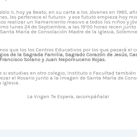
ablo II, hoy ya Beato, en su carta a los Jóvenes en 1985, a
nes, les pertenece el futuro» y ese fututo empieza hoy mi
os realizar un llamamiento masivo a todos los niños y jó
imo lunes 24 de Septiembre, a las 19’00 horas recen junto 
Santa María de Consolación Madre de la Iglesia, Solemne
os que los los Centros Educativos por los que pasará el c
gios de la Sagrada Familia, Sagrado Corazón de Jesús, Ca
 Francisco Solano y Juan Nepomuceno Rojas.
 si estudias en otro colegio, Instituto o Facultad también
rezar el Rosario junto a la Imagen de Santa María de Con
 Iglesia.
La Virgen Te Espera, ¡acompáñala!