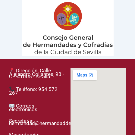
Dirección: Calle
Alejandro Collantes, 93 ·
CP 41005 · Sevilla
Teléfono: 954 572
267
Correos
electrónicos:
Secretaría:
hermandad@hermandaddelased.org
Mayordomía: