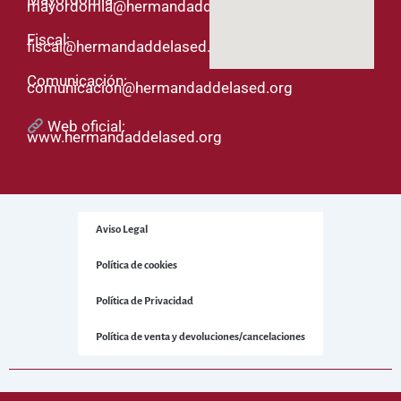
mayordomia@hermandaddelased.org
Fiscal:
fiscal@hermandaddelased.org
Comunicación:
comunicacion@hermandaddelased.org
Web oficial:
www.hermandaddelased.org
Aviso Legal
Política de cookies
Política de Privacidad
Política de venta y devoluciones/cancelaciones