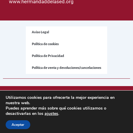
www.hermandaddelased.org
Aviso Legal
Política de cookies
Política de Privacidad
Política de venta y devoluciones/cancelaciones
© 2025 Hermandad de la Sed. Todos los derechos reservados.
Utilizamos cookies para ofrecerte la mejor experiencia en
nuestra web.
Puedes aprender más sobre qué cookies utilizamos o
Sitio web desarrollado por
NetNerman
– Gestión Integral de
desactivarlas en los
ajustes
.
Hermandades y Cofradías.
Aceptar