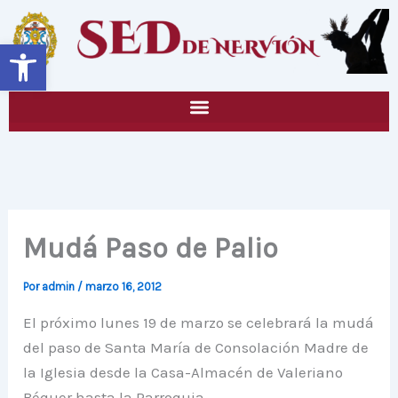
Ir
al
Abrir barra de herramientas
contenido
Mudá Paso de Palio
Por
admin
/
marzo 16, 2012
El próximo lunes 19 de marzo se celebrará la mudá
del paso de Santa María de Consolación Madre de
la Iglesia desde la Casa-Almacén de Valeriano
Béquer hasta la Parroquia.