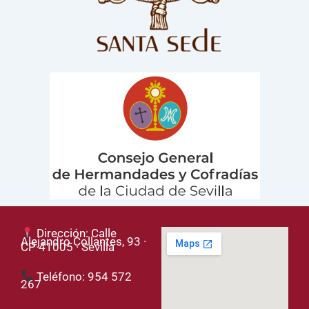
Dirección: Calle
Alejandro Collantes, 93 ·
CP 41005 · Sevilla
Teléfono: 954 572
267