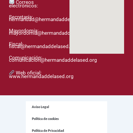
Correos
electrónicos:
Secretaría:
hermandad@hermandaddelased.org
Mayordomía:
mayordomia@hermandaddelased.org
Fiscal:
fiscal@hermandaddelased.org
Comunicación:
comunicacion@hermandaddelased.org
Web oficial:
www.hermandaddelased.org
Aviso Legal
Política de cookies
Política de Privacidad