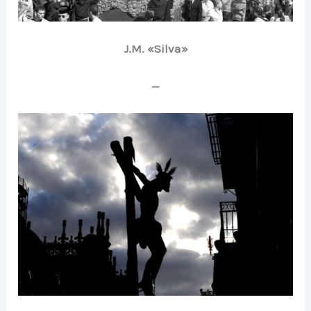
J.M. «Silva»
—