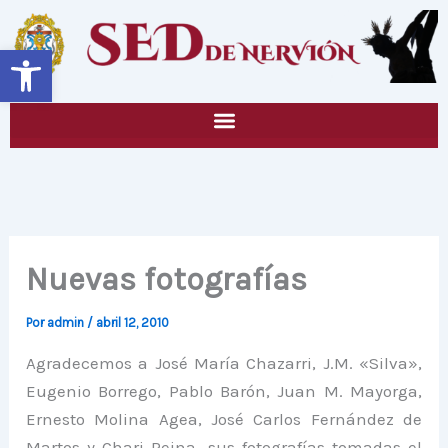
Ir
al
Abrir barra de herramientas
contenido
Nuevas fotografías
Por
admin
/
abril 12, 2010
Agradecemos a José María Chazarri, J.M. «Silva»,
Eugenio Borrego, Pablo Barón, Juan M. Mayorga,
Ernesto Molina Agea, José Carlos Fernández de
Martos y Chari Reina, sus fotografías tomadas el