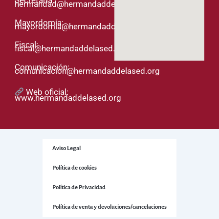
hermandad@hermandaddelased.org
Mayordomía:
mayordomia@hermandaddelased.org
Fiscal:
fiscal@hermandaddelased.org
Comunicación:
comunicacion@hermandaddelased.org
Web oficial:
www.hermandaddelased.org
Aviso Legal
Política de cookies
Política de Privacidad
Política de venta y devoluciones/cancelaciones