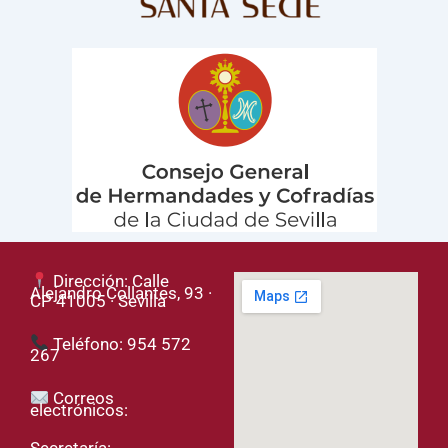
Dirección: Calle
Alejandro Collantes, 93 ·
CP 41005 · Sevilla
Teléfono: 954 572
267
Correos
electrónicos:
Secretaría: