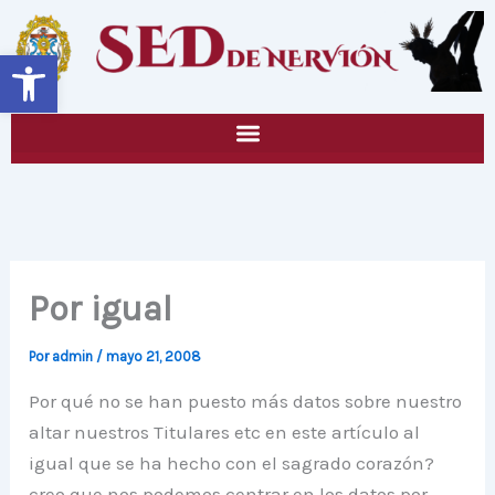
Ir
al
Abrir barra de herramientas
contenido
Por igual
Por
admin
/
mayo 21, 2008
Por qué no se han puesto más datos sobre nuestro
altar nuestros Titulares etc en este artículo al
igual que se ha hecho con el sagrado corazón?
creo que nos podemos centrar en los datos por