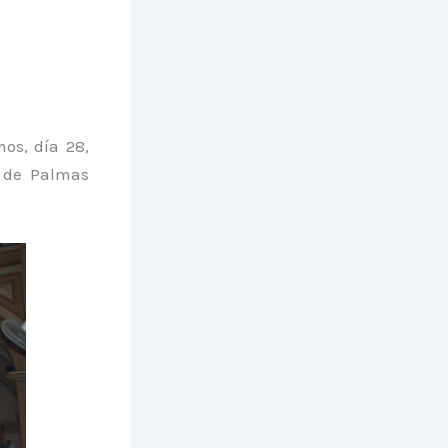
os, día 28,
n de Palmas