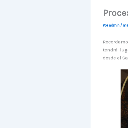
Proce
Por
admin
/
ma
Recordamos
tendrá lug
desde el Sa