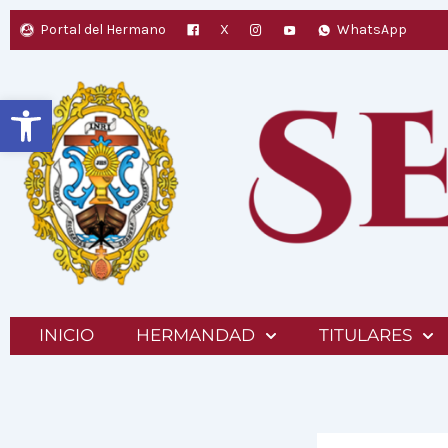
Ir
Portal del Hermano
X
WhatsApp
al
contenido
Abrir barra de herramientas
INICIO
HERMANDAD
TITULARES