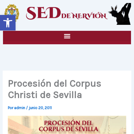
Ir
al
Abrir barra de herramientas
contenido
Procesión del Corpus
Christi de Sevilla
Por
admin
/
junio 20, 2011