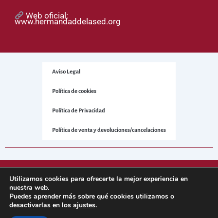
Web oficial:
www.hermandaddelased.org
Aviso Legal
Política de cookies
Política de Privacidad
Política de venta y devoluciones/cancelaciones
© 2025 Hermandad de la Sed. Todos los derechos reservados.
Utilizamos cookies para ofrecerte la mejor experiencia en
nuestra web.
Puedes aprender más sobre qué cookies utilizamos o
Sitio web desarrollado por
NetNerman
– Gestión Integral de
desactivarlas en los
ajustes
.
Hermandades y Cofradías.