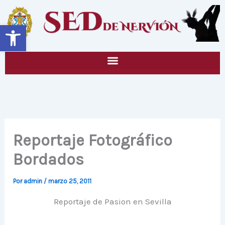
Ir
al
Abrir barra de herramientas
contenido
Reportaje Fotográfico
Bordados
Por
admin
/
marzo 25, 2011
Reportaje de Pasion en Sevilla