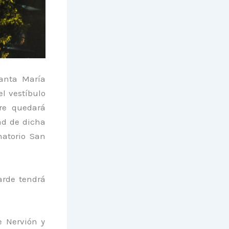
anta María
l vestíbulo
re quedará
ad de dicha
natorio San
arde tendrá
e Nervión y