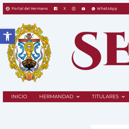
Ir
Portal del Hermano
X
WhatsApp
al
contenido
Abrir barra de herramientas
INICIO
HERMANDAD
TITULARES