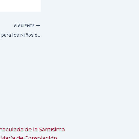
SIGUIENTE
Precios Especiales para los Niños en la Capea Benéfica
aculada de la Santísima
a María de Consolación