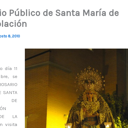
io Público de Santa María de
lación
osto 8, 2010
o día 11
bre, se
ROSARIO
E SANTA
A DE
IÓN
DE LA
n visita