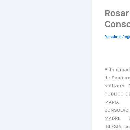
Rosar
Conso
Por
admin
/
ag
Este sábad
de Septiem
realizará 
PUBLICO D
MARI
CONSOLAC
MADRE 
IGLESIA, co