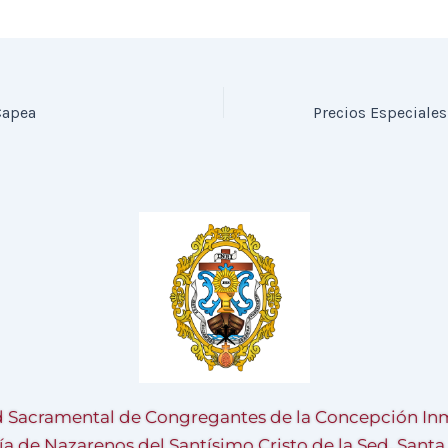
Capea
 Sacramental de Congregantes de la Concepción Inm
ía de Nazarenos del Santísimo Cristo de la Sed, Sant