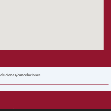
evoluciones/cancelaciones
 Cofradías.