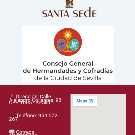
Dirección: Calle
Alejandro Collantes, 93 ·
CP 41005 · Sevilla
Teléfono: 954 572
267
Correos