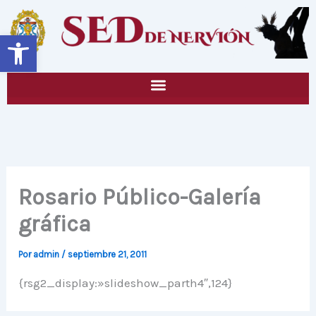
Ir
al
Abrir barra de herramientas
contenido
Rosario Público-Galería
gráfica
Por
admin
/
septiembre 21, 2011
{rsg2_display:»slideshow_parth4″,124}