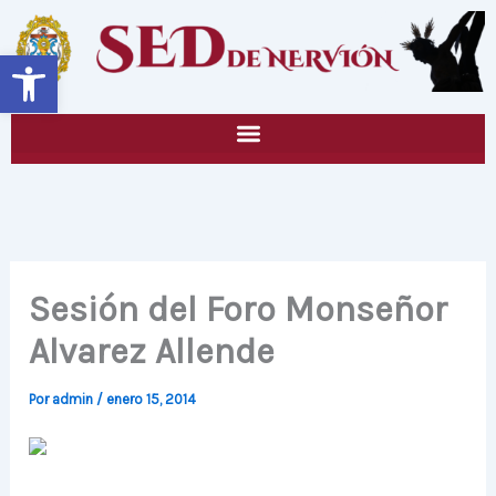
Ir
al
Abrir barra de herramientas
contenido
Sesión del Foro Monseñor
Alvarez Allende
Por
admin
/
enero 15, 2014