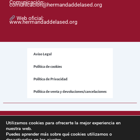
Comunicación:
comunicacion@hermandaddelased.org
Web oficial:
www.hermandaddelased.org
Aviso Legal
Política de cookies
Política de Privacidad
Política de venta y devoluciones/cancelaciones
© 2025 Hermandad de la Sed. Todos los derechos reservados.
Utilizamos cookies para ofrecerte la mejor experiencia en
nuestra web.
Puedes aprender más sobre qué cookies utilizamos o
Sitio web desarrollado por
NetNerman
– Gestión Integral de
desactivarlas en los
ajustes
.